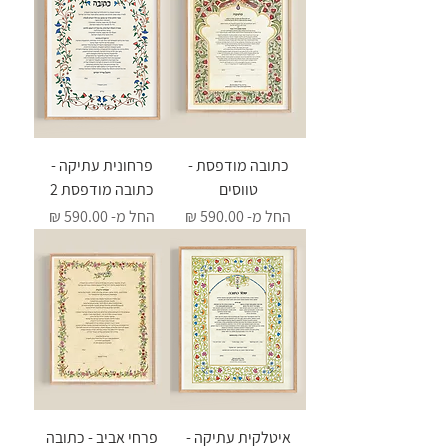
את תאריך החתונה המקורי ובנוסף לכתוב 
את התאריך הנוכחי, לקשר עבר להווה עם 
מבט קדימה. צרו עמי קשר ואשמח לשלוח 
כמו בכל בחירת כתובה, גם בכתובה ליום 
כתובה מודפסת -
פרחונית עתיקה -
נישואין האפשרויות העומדות לפניכם הן 
טווסים
כתובה מודפסת 2
מחיר מבצע
מחיר מבצע
החל מ-
החל מ-
מוזמנים להיכנס לשתי הקטגוריות ולראות 
מה מתאים עבורכם מבחינת תקציב ולוח 
לפרטים נוספים מוזמנים ליצור עמי קשר.
איטלקית עתיקה -
פרחי אביב - כתובה