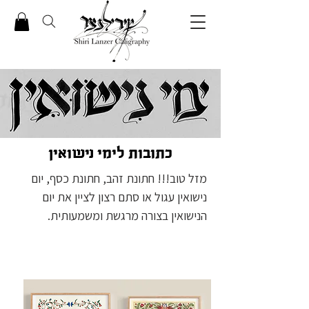
כתובות לימי נישואין
מזל טוב!!! חתונת זהב, חתונת כסף, יום 
נישואין עגול או סתם רצון לציין את יום 
זמן מצוין להענקת כתובה מחודשת, 
הזדמנות לשמוח ולהעריך את מה שיש. 
הנוסח בכתובה ליום נישואין ניתן לבחירתכם, 
והוא מרגש ומשמעותי. אני אוהבת להזכיר 