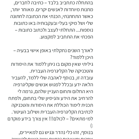
בהתחלה כתחביב בלבד – כתיבה לחברים,
מתנות מיוחדות לאנשים יקרים. מאוחר יותר,
כאשר התחתנתי, הכנתי את הכתובה לחתונה
שלי ושל מיקי בעלי ובעקבותיה באו כתובות
נוספות... התחלתי לעצב ולכתוב כתובות –
הפכתי את התחביב למקצוע.
לאורך השנים נתקלתי באופן אישי בבעיה –
היכן ללמוד?
גיליתי שאין מקום בו ניתן ללמוד את היסודות
והטכניקה של הקליגרפיה העברית.
עובדה זו, בנוסף לאהבה שלי ללמד, להעביר
הלאה ידע ובכלל לפגוש אנשים שקליגרפיה
היא החלום ותחום העניין שלהם, גרמה לי
להרחיב את הידע והניסיון שלי בתחום, ולפתח
תכנית לימוד הכוללת את היסודות והטכניקה
לכתיבת הקליגרפיה העברית ושילוב העיטור.
למי מתאים? – לכולם!!! אין צורך בידע מוקדם
:)
בנוסף, זהו כלי נהדר ונגיש גם למאיירים,