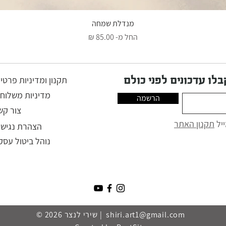
מנדלת שמחה
מחיר מבצע
החל מ-
לו עדכונים לפני כולם
תקנון ומדיניות פרטי
מדיניות משלוחי
הרשמה
צור קש
יל
תקנון האתר
הצהרת נגישו
נוהל ביטול עסק
shiri.art1@gmail.com
© 2026 שירי לנצר |