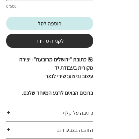
0/500
הוספה לסל
לקנייה מהירה
💟
כתובת "ירושלים מרובעת"- יצירה
מקורית בעבודת יד
עיצוב וביצוע: שירי לנצר
ברוכים הבאים לרגע המיוחד שלכם.
עיצוב כתובה זו שואב את השראתו
ממקורות רבים. צורת העיטור הבנויה
כתיבה על קלף
ממספר גדול של מסגרות השונות בעובי
הכתובה בעבודת היד נכתבת על קלף אמיתי,
ובעיטור המופיע בהן, מתכתבת עם עיצובי
הזהבה בצבע זהב
עליו נכתבים את ספרי התורה, התפילין
כתובה עתיקים מהולנד ואיטליה. כתובה