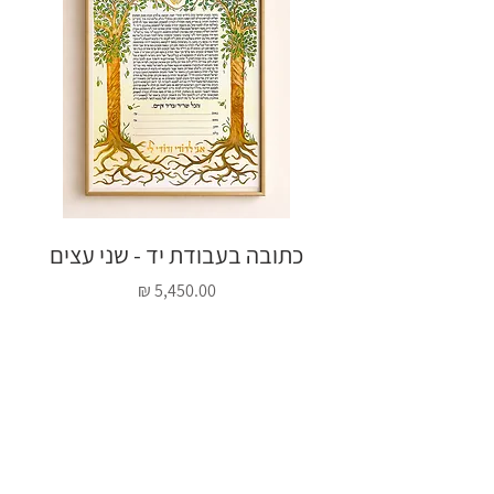
לוח הזמנים שהוסכם בעת ההזמנה. בסיום
העבודה נתאם משלוח או איסוף.
(
המלצה חמה
: בהזמנת יצירה מקורית
בעבודת יד, אני ממליצה בחום להגיע
ולאסוף את הכתובה ישירות ממני בסטודיו
ולא להסתמך על חברות משלוחים).
💟 התאמה אישית של העיצוב והטקסט
כתובה בעבודת יד - שני עצים
כתו
•
שינוי צבע
: ניתן להתאים את צבעי העיצוב
לפי בקשתכם האישית. אנא
צרו איתי קשר
מחיר
לתיאום שינויים עיצוביים לפני הרכישה.
•
הזהבה בעלי זהב (אופציונלי)
: ✨שדרוג
יוקרתי✨ ניתן להוסיף לכתובה עיטורי
הזהבה בעלי זהב אמיתי 23 קראט. בחרו
את האופציה של הזהבה בעלי זהב בעת
ההזמנה. יש לכם שאלות? -
אשמח לענות