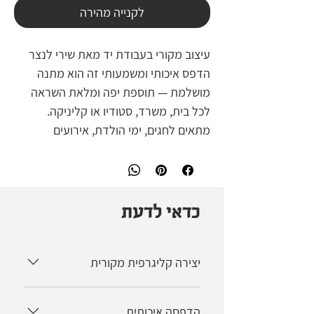
לקנייה מהירה
עיצוב מקורי בעבודת יד מאת שירי לנצר
הדפס איכותי ומשמעותי זה הוא מתנה
מושלמת — תוספת יפה ומלאת השראה
לכל בית, משרד, סטודיו או קליניקה.
מתאים לחגים, ימי הולדת, אירועים
מיוחדים או כהפתעה קטנה ומשמחת
למישהו אהוב.
⸻
✨ פרטי המוצר:
כדאי לדעת
🌟 כל הדפס חתום בגב היצירה
🌟 ההדפסים נמכרים ללא מסגרת
יצירה קליגרפית מקורית
🌟 מודפסים על נייר ארכיוני איכותי, נטול
חומצה (Acid-Free) לשימור לאורך שנים
כל היצירות באתר הן עיצובים מקוריים של
🌟 הדפס בגימור מט – בעל טקסטורה
הדפסה איכותית
שירי לנצר אשר נעשו בעבודת יד. נוצרו