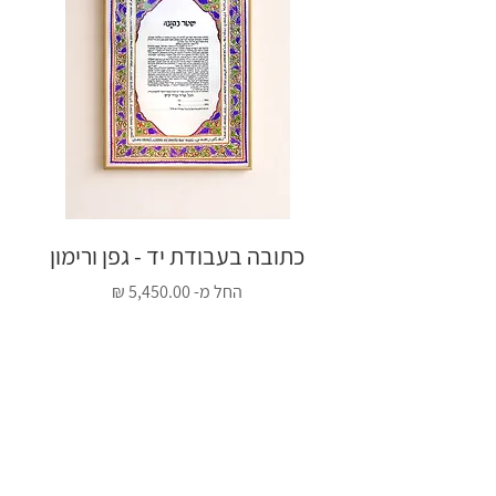
זהב 21 קרט), על פי מה שסוכם בהזמנה.
•
תיאום איסוף:
הכתובה תהיה מוכנה על פי
לוח הזמנים שהוסכם בעת ההזמנה. בסיום
העבודה נתאם משלוח או איסוף.
(
המלצה חמה
: בהזמנת יצירה מקורית
בעבודת יד, אני ממליצה בחום להגיע
ולאסוף את הכתובה ישירות ממני בסטודיו
ולא להסתמך על חברות משלוחים).
כתובה בעבודת יד - גפן ורימון
כתו
💟 התאמה אישית של העיצוב והטקסט
מחיר מבצע
החל מ-
•
שינוי צבע
: ניתן להתאים את צבעי העיצוב
לפי בקשתכם האישית. אנא
צרו איתי קשר
לתיאום שינויים עיצוביים לפני הרכישה.
•
הזהבה בעלי זהב (אופציונלי)
: ✨שדרוג
יוקרתי✨ ניתן להוסיף לכתובה עיטורי
הזהבה בעלי זהב אמיתי 23 קראט. בחרו