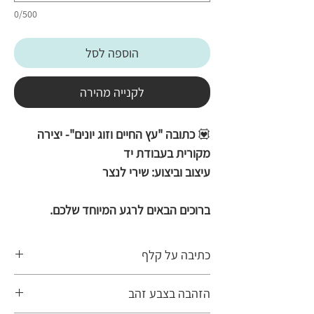
0/500
הוספה לסל
לקנייה מהירה
💟
כתובה "עץ החיים וזוג יונים"- יצירה
מקורית בעבודת יד
עיצוב וביצוע: שירי לנצר
ברוכים הבאים לרגע המיוחד שלכם.
עיצוב עשיר בפרטים ובצבעים, המשדר
שמחה, חיוניות ואופטימיות. במרכז היצירה
כתיבה על קלף
ניצב "עץ החיים" המלבלב, שענפיו עוטפים
הכתובה בעבודת היד נכתבת על קלף אמיתי,
ברכות ובעדינות את נוסח הכתובה. משני
הזהבה בצבע זהב
עליו נכתבים את ספרי התורה, התפילין
צדי האיור משולבים פרחים עדינים