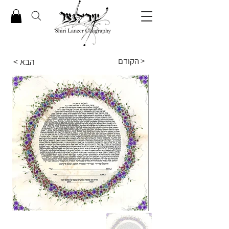
הקודם >
< הבא