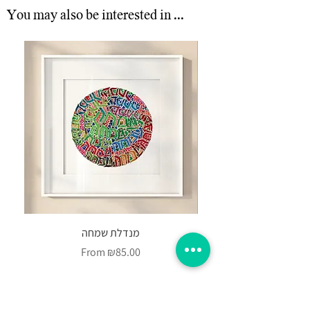
You may also be interested in ...
מנדלת שמחה
Sale Price
From
₪85.00