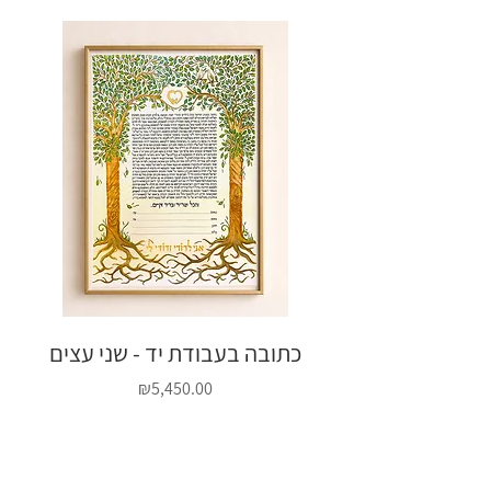
יד אובלית - פרחי
כתובה בעבודת יד - שני עצים
Price
₪5,450.00