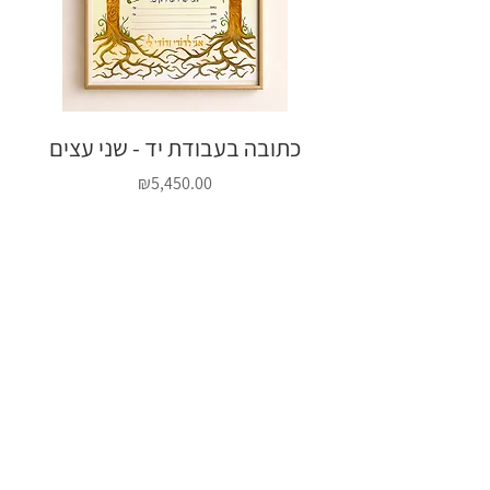
יד אובלית - פרחי
כתובה בעבודת יד - שני עצים
Price
₪5,450.00