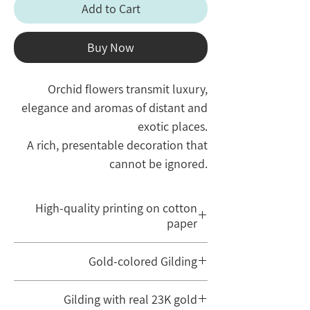
Add to Cart
Buy Now
Orchid flowers transmit luxury,
elegance and aromas of distant and
exotic places.
A rich, presentable decoration that
cannot be ignored.
On the top are a pair of pink birds.
The roots add air and movement.
High-quality printing on cotton
pay attention!! - In this design, the
paper
space is limited, so it is advisable to
When ordering a print, it is important to
take the large print size.
Gold-colored Gilding
pay attention to the print quality, which is
Original design of Lanzer Shiri.
obtained from a combination of paper
The original Ketubah design incorporates
Gilding with real 23K gold
type and ink quality.
a gold color. Printing (however high-