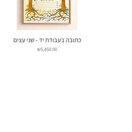
יד אובלית - פרחי
כתובה בעבודת יד - שני עצים
Price
₪5,450.00