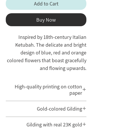
Add to Cart
Buy Now
Inspired by 18th-century Italian
Ketubah. The delicate and bright
design of blue, red and orange
colored flowers that boast gracefully
and flowing upwards.
Original design of Lanzer Shiri.
High-quality printing on cotton
The print comes in two sizes
paper
Print on cotton or real parchment
When ordering a print, it is important to
Gold color or 23 Karat gold leaf.
Gold-colored Gilding
pay attention to the print quality, which is
(Handcrafted)
obtained from a combination of paper
The original Ketubah design incorporates
Suitable for every kind of ceremony
Gilding with real 23K gold
type and ink quality.
a gold color. Printing (however high-