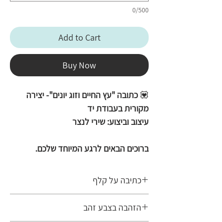
0/500
Add to Cart
Buy Now
💟
כתובה "עץ החיים וזוג יונים"- יצירה
מקורית בעבודת יד
עיצוב וביצוע: שירי לנצר
ברוכים הבאים לרגע המיוחד שלכם.
עיצוב עשיר בפרטים ובצבעים, המשדר
שמחה, חיוניות ואופטימיות. במרכז היצירה
כתיבה על קלף
ניצב "עץ החיים" המלבלב, שענפיו עוטפים
הכתובה בעבודת היד נכתבת על קלף אמיתי,
ברכות ובעדינות את נוסח הכתובה. משני
הזהבה בצבע זהב
עליו נכתבים את ספרי התורה, התפילין
צדי האיור משולבים פרחים עדינים